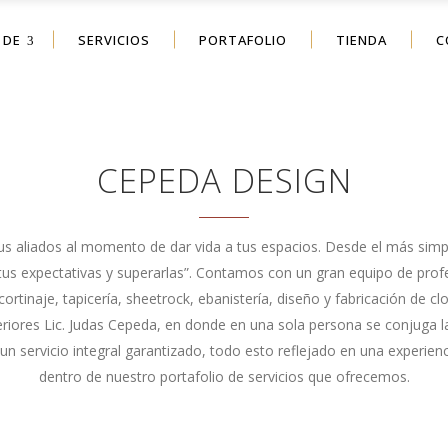
 DE
SERVICIOS
PORTAFOLIO
TIENDA
C
CEPEDA DESIGN
us aliados al momento de dar vida a tus espacios. Desde el más simp
cer tus expectativas y superarlas”. Contamos con un gran equipo de pro
tinaje, tapicería, sheetrock, ebanistería, diseño y fabricación de close
riores Lic. Judas Cepeda, en donde en una sola persona se conjuga la
n servicio integral garantizado​, todo esto​ reflejado en una experi
dentro de nuestro portafolio de servicios que ofrecemos.