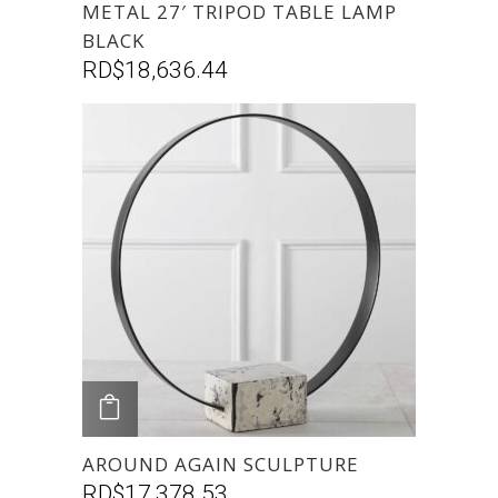
METAL 27′ TRIPOD TABLE LAMP
BLACK
RD$
18,636.44
AGREGAR
AROUND AGAIN SCULPTURE
RD$
17,378.53