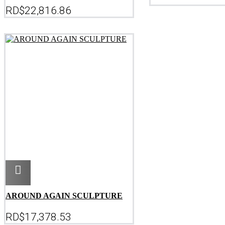
RD$
22,816.86
Agregar
AROUND AGAIN SCULPTURE
RD$
17,378.53