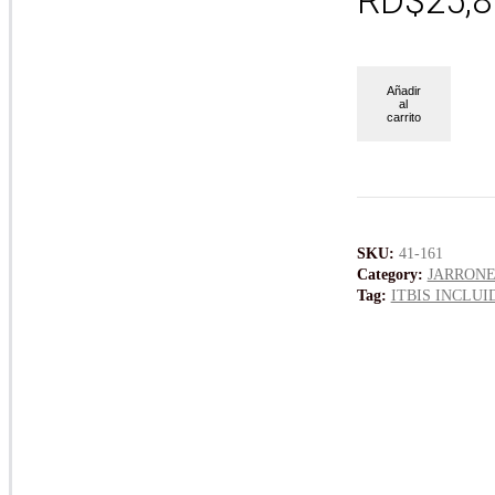
RD$
25,8
Añadir
al
carrito
SKU:
41-161
Category:
JARRONE
Tag:
ITBIS INCLUI