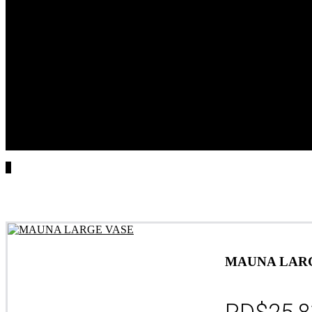
Inicio
Acerca De
La Firma
El Diseñador
Servicios
Portafolio
Tienda
Coco Experience
Mute Care
Coco Hospitality
Contacto
MAUNA LAR