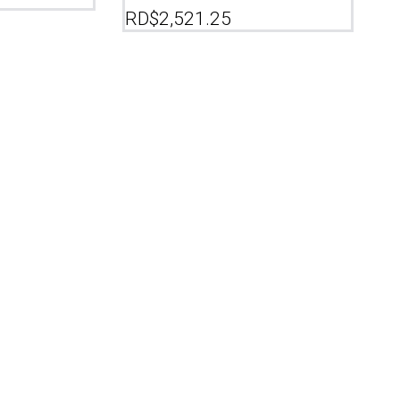
RD$
2,521.25