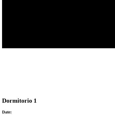
Acerca De
La Firma
El Diseñador
Servicios
Portafolio
Tienda
Coco Experience
Mute Care
Coco Hospitality
Contacto
Dormitorio 1
Date: