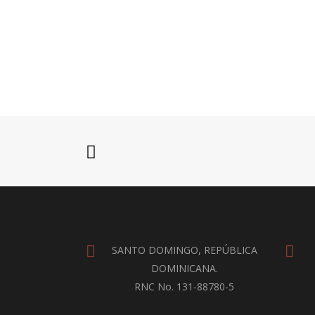
SANTO DOMINGO, REPÚBLICA
DOMINICANA.
RNC No. 131-88780-5