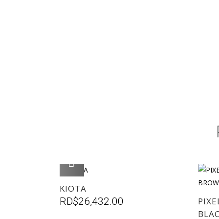
AGREGAR
KIOTA
RD$
26,432.00
PIXE
BLA