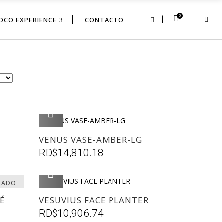
0
OCO EXPERIENCE
CONTACTO
AGREGAR
VENUS VASE-AMBER-LG
RD$
14,810.18
AGREGAR
TADO
RÉ
VESUVIUS FACE PLANTER
RD$
10,906.74