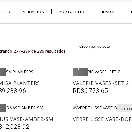
 DE
SERVICIOS
PORTAFOLIO
TIENDA
C
rando 277–286 de 286 resultados
AGREGAR
AGREGAR
MISA PLANTERS
VALERIE VASES -SET 2
$
9,288.96
RD$
6,773.65
AGREGAR
AGO
NUS VASE-AMBER-SM
VERRE LISSE VASE-DO
$
12,028.92